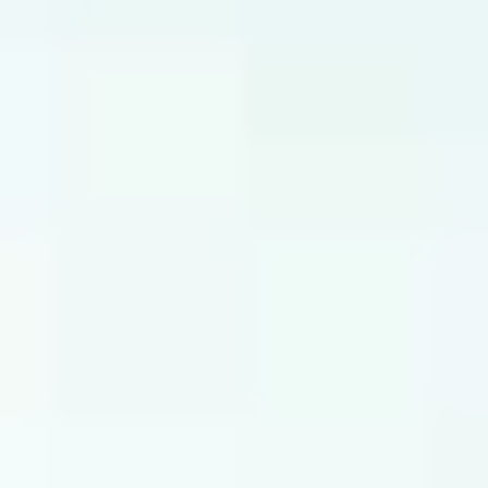
Soirée musicale
"jaw tounsi"